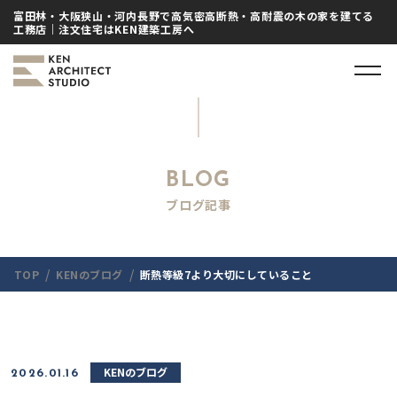
富田林・大阪狭山・河内長野で高気密高断熱・高耐震の木の家を建てる
工務店｜注文住宅はKEN建築工房へ
BLOG
ブログ記事
/
/
TOP
KENのブログ
断熱等級7より大切にしていること
KENのブログ
2026.01.16