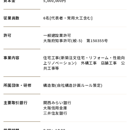
資本金
5,000,000円
従業員数
6名[代表者・常用大工含む]
許可
一般建設業許可
大阪府知事許可(般-5) 第150355号
事業内容
住宅工事(新築注文住宅・リフォーム・性能向
上リノベーション) 外構工事 店舗工事 公
共工事等
所属団体・研修
構造塾(自社構造計画ルール策定)
主要取引銀行
関西みらい銀行
大阪信用金庫
三井住友銀行